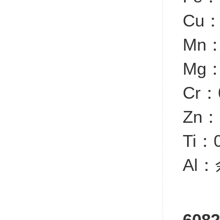
Cu：
Mn：
Mg：
Cr：
Zn：
Ti：0
Al
60