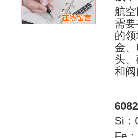
航空
需要
的领
金、
头、
和阀
60
Si：0
Fe：