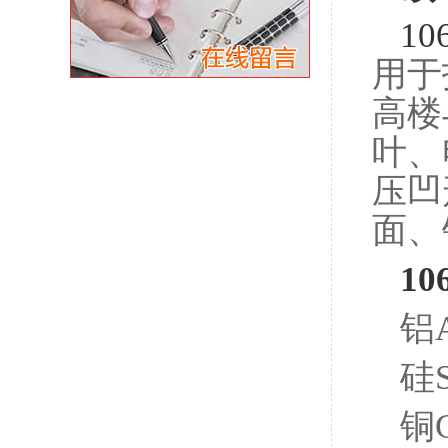
10
用于
高楼
叶、
压凹
面、
1
铝A
硅S
铜C