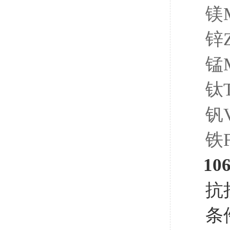
镁M
锌Z
锰M
钛T
钒V
铁F
10
抗拉
条件